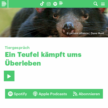
©
picture alliance | Dave Hunt
Tiergespräch
Ein
Teufel
kämpft
ums
Überleben
Spotify
Apple Podcasts
Abonnieren