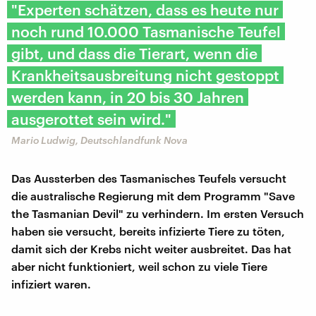
"Experten schätzen, dass es heute nur
noch rund 10.000 Tasmanische Teufel
gibt, und dass die Tierart, wenn die
Krankheitsausbreitung nicht gestoppt
werden kann, in 20 bis 30 Jahren
ausgerottet sein wird."
Mario Ludwig, Deutschlandfunk Nova
Das Aussterben des Tasmanisches Teufels versucht
die australische Regierung mit dem Programm "Save
the Tasmanian Devil" zu verhindern. Im ersten Versuch
haben sie versucht, bereits infizierte Tiere zu töten,
damit sich der Krebs nicht weiter ausbreitet. Das hat
aber nicht funktioniert, weil schon zu viele Tiere
infiziert waren.