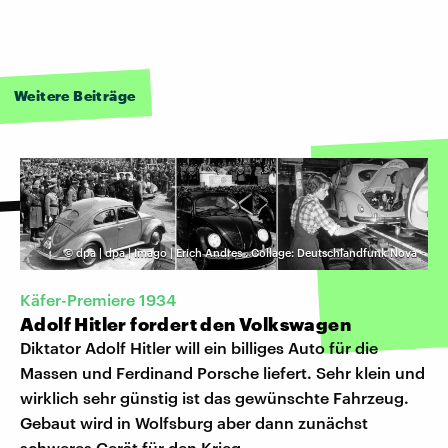
Weitere Beiträge
©
dpa | dpa | Imago | Erich Andres
,
Collage: Deutschlandfunk Nova
Käfer-Premiere 1934
Adolf Hitler fordert den Volkswagen
Diktator Adolf Hitler will ein billiges Auto für die
Massen und Ferdinand Porsche liefert. Sehr klein und
wirklich sehr günstig ist das gewünschte Fahrzeug.
Gebaut wird in Wolfsburg aber dann zunächst
schweres Gerät für den Krieg.