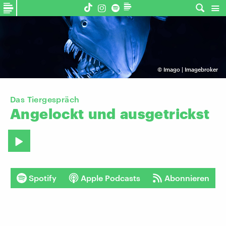
©
Imago | Imagebroker
Das Tiergespräch
Angelockt
und
ausgetrickst
Spotify
Apple Podcasts
Abonnieren