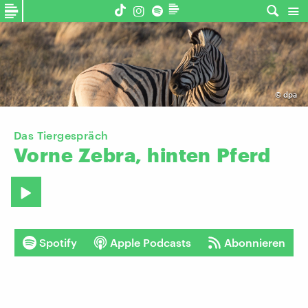
©
dpa
Das Tiergespräch
Vorne
Zebra,
hinten
Pferd
Spotify
Apple Podcasts
Abonnieren