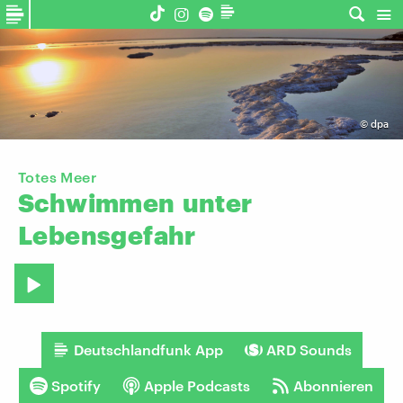
©
dpa
Totes Meer
Schwimmen
unter
Lebensgefahr
Deutschlandfunk App
ARD Sounds
Spotify
Apple Podcasts
Abonnieren