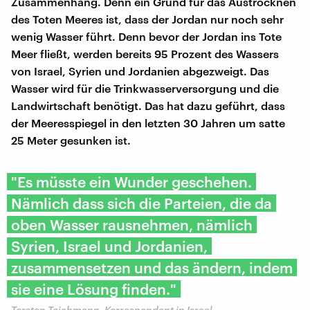
Zusammenhang. Denn ein Grund für das Austrocknen
des Toten Meeres ist, dass der Jordan nur noch sehr
wenig Wasser führt. Denn bevor der Jordan ins Tote
Meer fließt, werden bereits 95 Prozent des Wassers
von Israel, Syrien und Jordanien abgezweigt. Das
Wasser wird für die Trinkwasserversorgung und die
Landwirtschaft benötigt. Das hat dazu geführt, dass
der Meeresspiegel in den letzten 30 Jahren um satte
25 Meter gesunken ist.
"Es müsste ein Wunder geschehen.
Nämlich dass sich die Parteien, die da
oben Wasser rausnehmen, nämlich
Syrien, Israel und Jordanien,
zusammensetzen und das ändern, indem
sie eine Lösung finden."
Torsten Teichmann, Korrespondent in Israel