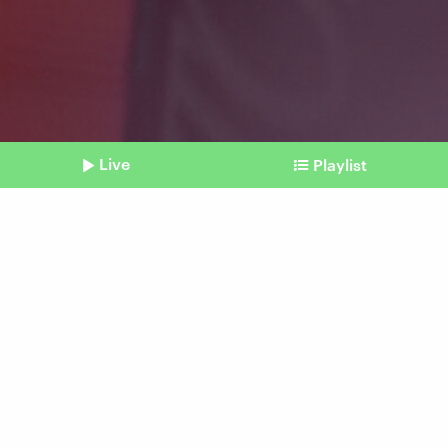
Live
Playlist
©
imago | LaPresse
Shownotes
Tourstart
Pogačar ist Favorit bei der
Tour de France