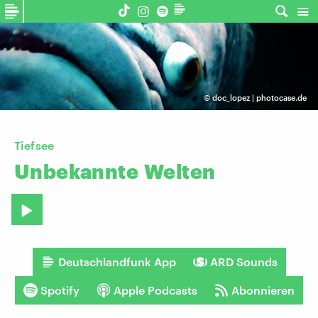
©
doc_lopez | photocase.de
Tiefsee
Unbekannte
Welten
Deutschlandfunk App
ARD Sounds
Spotify
Apple Podcasts
Abonnieren