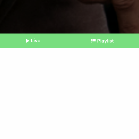
Live
Playlist
©
picture alliance / ASSOCIATED PRESS | Andreea Alexandru
Shownotes
Frauenfeindlichkeit
Manosphere: Influencer
verkaufen Hass als
Männlichkeit