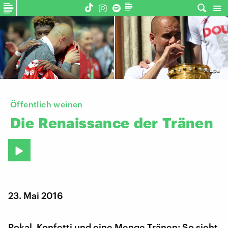
©
dpa
Öffentlich weinen
Die
Renaissance
der
Tränen
23. Mai 2016
Pokal, Konfetti und eine Menge Tränen: So sieht