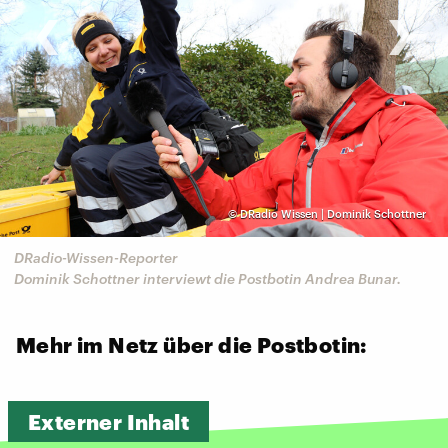
‹
›
©
DRadio Wissen | Dominik Schottner
DRadio-Wissen-Reporter
Dominik Schottner interviewt die Postbotin Andrea Bunar.
Mehr im Netz über die Postbotin:
Externer Inhalt