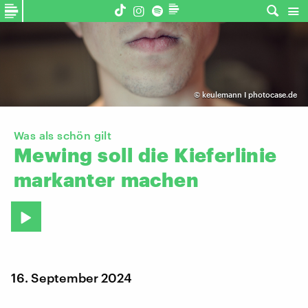
©
keulemann I photocase.de
Was als schön gilt
Mewing
soll
die
Kieferlinie
markanter
machen
16. September 2024