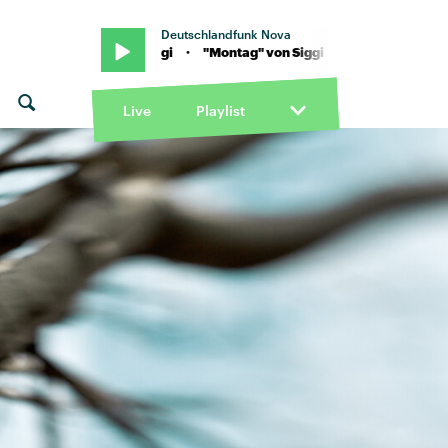
Deutschlandfunk Nova
ag" von Siggi · "Montag" von Siggi
Live
Playlist