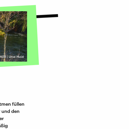
KER | Unai Huizi
tmen füllen
er und den
er
äßig