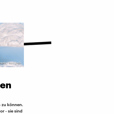
exels / Ron Lach
den
n zu können.
or - sie sind