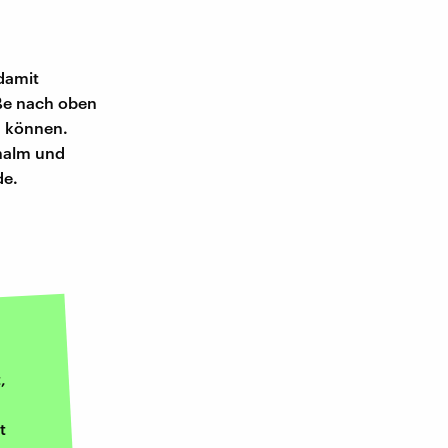
 damit
ße nach oben
n können.
hhalm und
de.
,
t