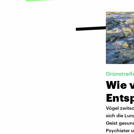
Grünstreif
Wie v
Ents
Vögel zwits
sich die Lun
Geist gesund
Psychiater u