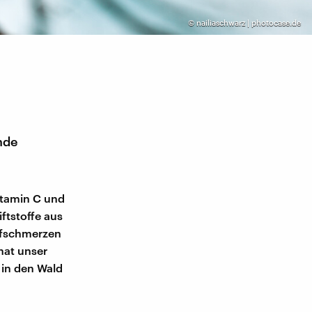
©
nailiaschwarz | photocase.de
ende
itamin C und
ftstoffe aus
pfschmerzen
hat unser
 in den Wald