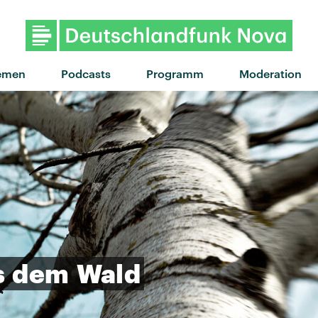
"Montag" von Siggi · "Mont
emen
Podcasts
Programm
Moderation
s
dem
Wald