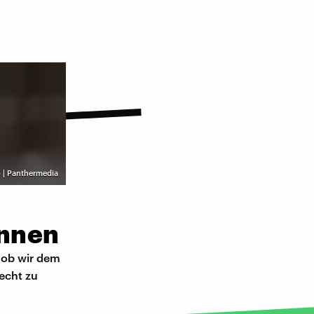
 | Panthermedia
önnen
 ob wir dem
echt zu