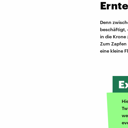
Ernte
Denn zwischen
beschäftigt,
in die Krone
Zum Zapfen b
eine kleine F
E
Hi
Tw
we
ev