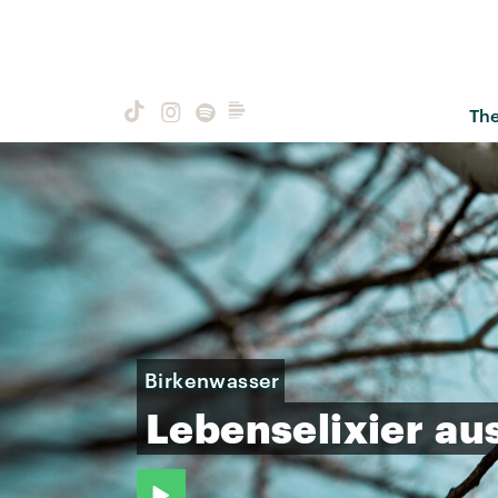
Th
Birkenwasser
Lebenselixier
au