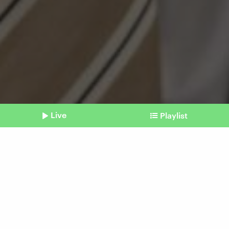
Live
Playlist
©
Imago / Metodi Popow
Shownotes
Vorwurf gegen Europawahlkandidaten