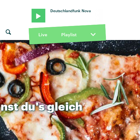
Deutschlandfunk Nova
Live
Playlist
nst
du's
gleich