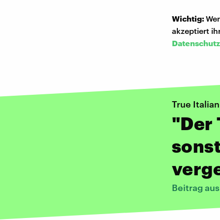
Wichtig:
Wen
akzeptiert i
Datenschutz
True Italia
"Der 
sonst
verg
Beitrag aus