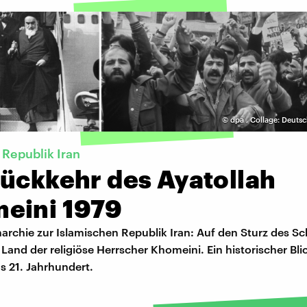
©
dpa
,
Collage: Deuts
 Republik Iran
Rückkehr des Ayatollah
eini 1979
rchie zur Islamischen Republik Iran: Auf den Sturz des Sc
Land der religiöse Herrscher Khomeini. Ein historischer Bli
ns 21. Jahrhundert.