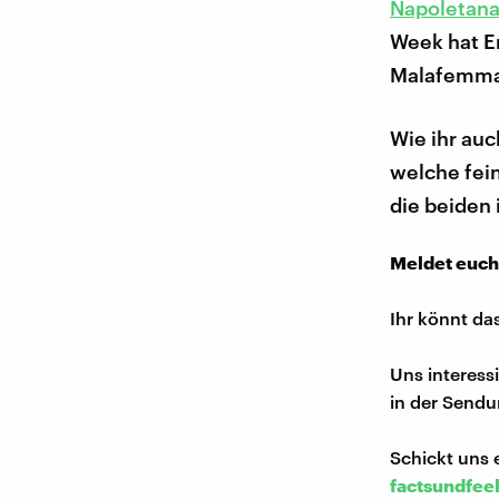
Napoletan
Week hat E
Malafemma 
Wie ihr au
welche fein
die beiden 
Meldet euch
Ihr könnt da
Uns interess
in der Sendu
Schickt uns 
factsundfee