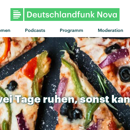
emen
Podcasts
Programm
Moderation
wei
Tage
ruhen,
sonst
kan