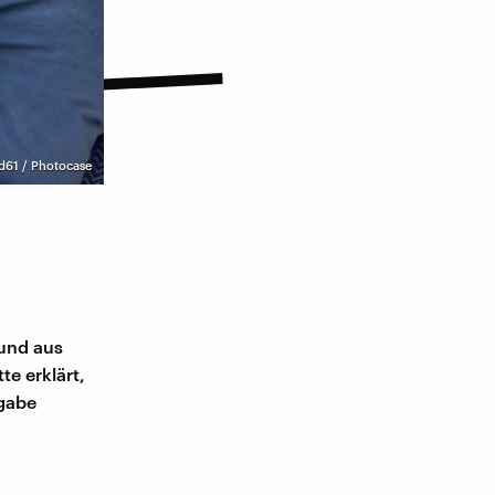
d61 / Photocase
eund aus
e erklärt,
fgabe