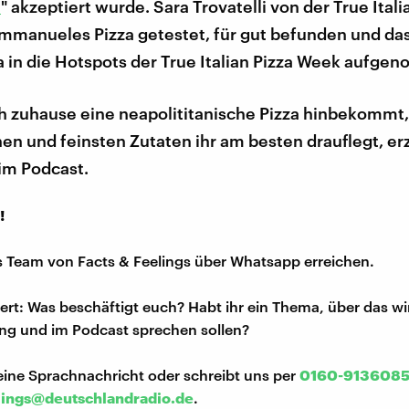
a
" akzeptiert wurde. Sara Trovatelli von der True Itali
mmanueles Pizza getestet, für gut befunden und da
in die Hotspots der True Italian Pizza Week aufge
ch zuhause eine neapolititanische Pizza hinbekommt
en und feinsten Zutaten ihr am besten drauflegt, e
im Podcast.
!
s Team von Facts & Feelings über Whatsapp erreichen.
iert: Was beschäftigt euch? Habt ihr ein Thema, über das w
ng und im Podcast sprechen sollen?
eine Sprachnachricht oder schreibt uns per
0160-913608
lings@deutschlandradio.de
.