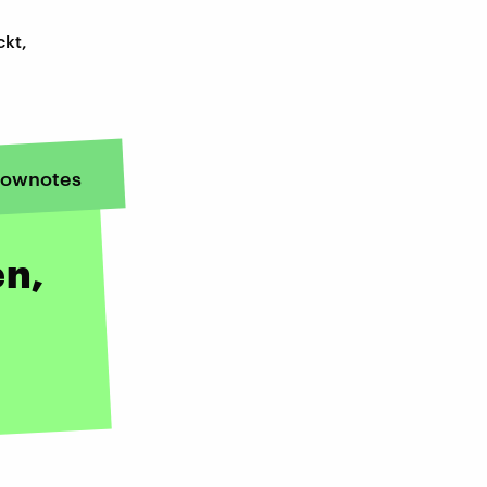
ckt,
ownotes
en,