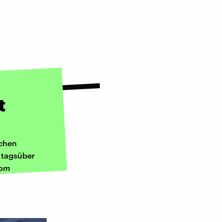
t
uchen
 tagsüber
vom