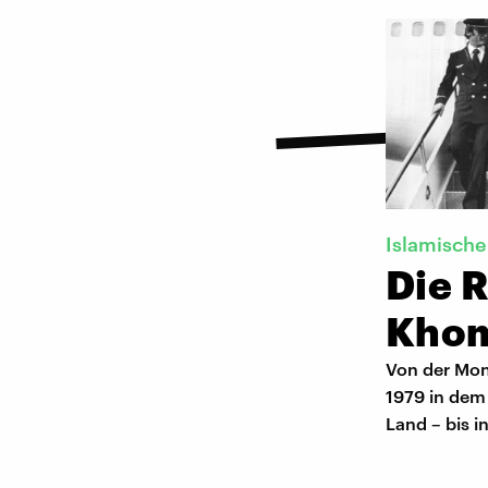
Islamische
Die 
Khom
Von der Mona
1979 in dem 
Land – bis i