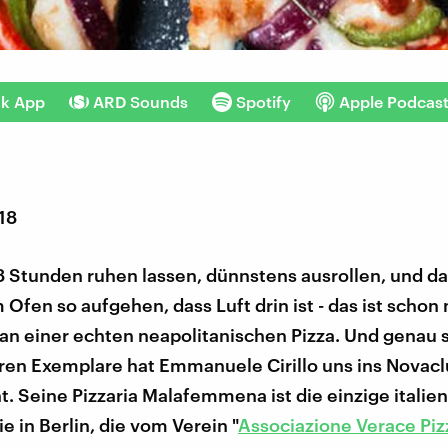
nk App
ARD Sounds
Spotify
Apple Podcas
018
8 Stunden ruhen lassen, dünnstens ausrollen, und d
 Ofen so aufgehen, dass Luft drin ist - das ist schon
an einer echten neapolitanischen Pizza. Und genau 
ren Exemplare hat Emmanuele Cirillo uns ins Novac
. Seine Pizzaria Malafemmena ist die einzige italie
 in Berlin, die vom Verein "
Associazione Verace Piz