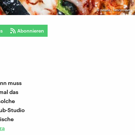
©
pexels | fancycrave
ts
Abonnieren
ann muss
 mal das
solche
lub-Studio
nische
za