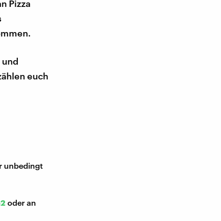
an Pizza
s
nommen.
, und
rzählen euch
ir unbedingt
52
oder an