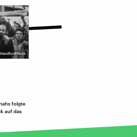
chlandfunk Nova
hahs folgte
ck auf das