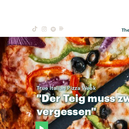
Th
True Italian Pizza Week
"Der
Teig
muss
z
vergessen"