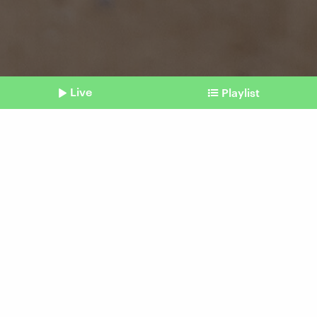
Live
Playlist
©
LUIS TATO / AFP (Symbolbild)
Shownotes
Sparen gegen den Welthunger
America First: Kekse für
Kinder sollen verbrannt
werden