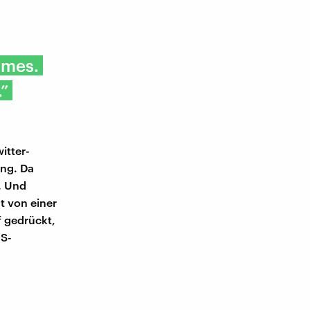
imes.
.”
itter-
ung. Da
. Und
ht von einer
f gedrückt,
US-