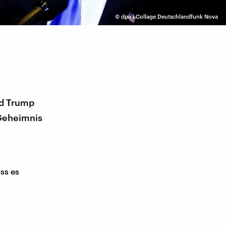
©
dpa | Collage Deutschlandfunk Nova
ld Trump
Geheimnis
ss es