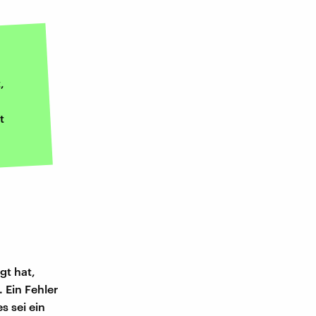
,
t
gt hat,
 Ein Fehler
les sei ein