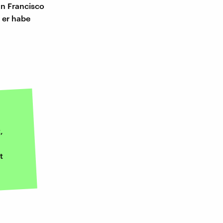
an Francisco
- er habe
,
t