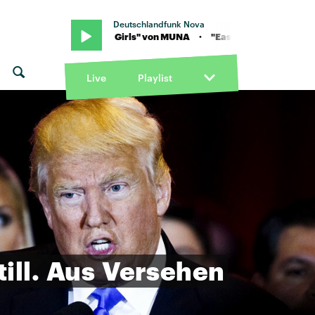
Deutschlandfunk Nova
 · "Eastside Girls" von MUNA · "Eastside Girls" von MUNA
Live
Playlist
till.
Aus
Versehen