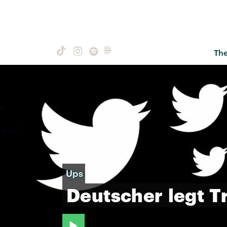
Th
Ups
Deutscher
legt
T