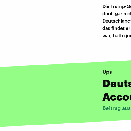
Die Trump-Ge
doch gar nich
Deutschlandf
das findet er
war, hätte j
Ups
Deuts
Accou
Beitrag au