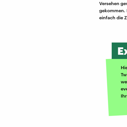
Versehen gew
gekommen. Er
einfach die 
E
Hi
Tw
we
ev
Ih