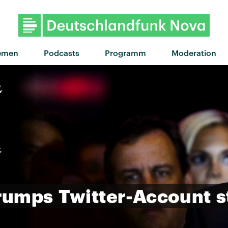
"Eastside Girls" von MUNA
emen
Podcasts
Programm
Moderation
rumps
Twitter-Account
s