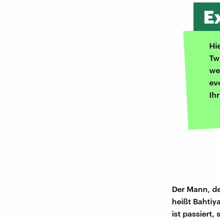
E
Hi
Tw
we
ev
Ih
Der Mann, de
heißt Bahtiy
ist passiert,