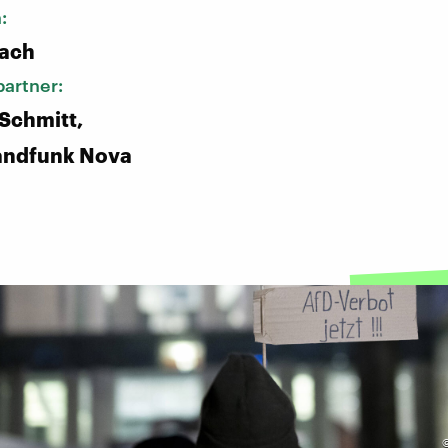
n:
bach
artner:
 Schmitt,
andfunk Nova