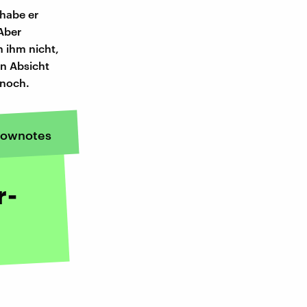
habe er
 Aber
 ihm nicht,
on Absicht
l noch.
ownotes
r-