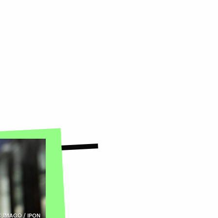
©
IMAGO / IPON