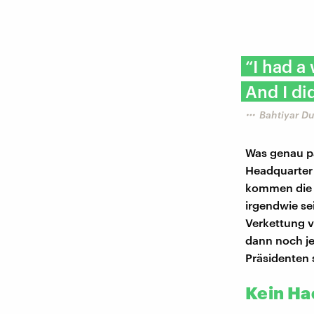
“I had a
And I di
Bahtiyar Du
Was genau pas
Headquarter 
kommen die 
irgendwie sei
Verkettung v
dann noch j
Präsidenten s
Kein Ha