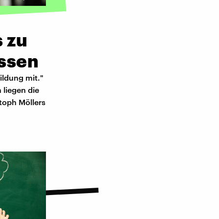
 zu
assen
bildung mit."
 liegen die
toph Möllers