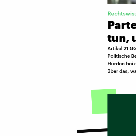
Rechtswis
Part
tun, 
Artikel 21 G
Politische B
Hürden bei 
über das, w