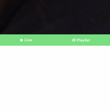
Live
Playlist
©
IMAGO / had fotos
Shownotes
Katastrophe
Tsunami: Das Beben im
Indischen Ozean vor 20