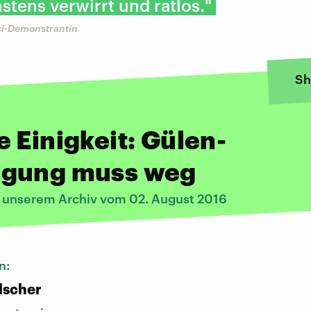
stens verwirrt und ratlos."
i-Demonstrantin
Sh
 Einigkeit: Gülen-
gung muss weg
s unserem Archiv vom 02. August 2016
n:
lscher