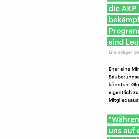
die AKP
bekämpfe
Programm
sind Leu
Ehemaliger Ge
Eher eine Min
Säuberungsak
könnten. Gle
eigentlich z
Mitgliedsau
"Während
uns auf 