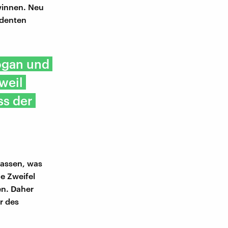
ewinnen. Neu
identen
ogan und
weil
ss der
lassen, was
e Zweifel
en. Daher
r des