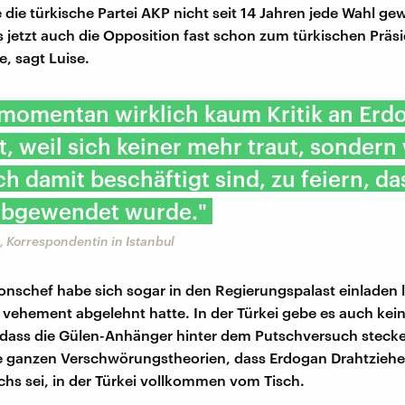
 die türkische Partei AKP nicht seit 14 Jahren jede Wahl g
ss jetzt auch die Opposition fast schon zum türkischen Präs
e, sagt Luise.
 momentan wirklich kaum Kritik an Erd
t, weil sich keiner mehr traut, sondern 
ch damit beschäftigt sind, zu feiern, da
abgewendet wurde."
 Korrespondentin in Istanbul
onschef habe sich sogar in den Regierungspalast einladen 
r vehement abgelehnt hatte. In der Türkei gebe es auch kein
dass die Gülen-Anhänger hinter dem Putschversuch steck
e ganzen Verschwörungstheorien, dass Erdogan Drahtziehe
hs sei, in der Türkei vollkommen vom Tisch.