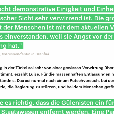
scht demonstrative Einigkeit und Einhe
scher Sicht sehr verwirrend ist. Die g
t der Menschen ist mit dem aktuellen 
 einverstanden, weil sie Angst vor der
g hat."
 Korrespondentin in Istanbul
 in der Türkei sei sehr von einer gewissen Verwirrung über 
stimmt, erzählt Luise. Für die massenhaften Entlassungen h
tändnis. Das sei normal nach einem Putschversuch, bei de
de, die Regierung zu stürzen, und bei dem Menschen getö
e es richtig, dass die Gülenisten ein für
Staatswesen entfernt werden. Eine Par