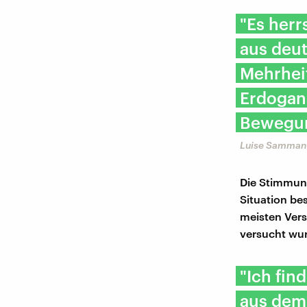
"Es herr
aus deut
Mehrhei
Erdogans
Bewegun
Luise Samman,
Die Stimmung
Situation be
meisten Vers
versucht wur
"Ich find
aus dem 