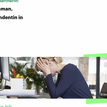
artnerin:
mman,
dentin in
©
im
en Job