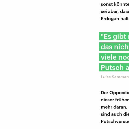
sonst könnte
sei aber, da
Erdogan halt
"Es gibt
das nich
viele no
Putsch 
Luise Samman,
Der Oppositi
dieser frühe
mehr daran, 
sind auch di
Putschversuc