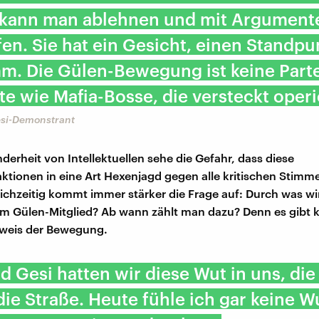
 kann man ablehnen und mit Argument
n. Sie hat ein Gesicht, einen Standpun
. Die Gülen-Bewegung ist keine Parte
te wie Mafia-Bosse, die versteckt operi
si-Demonstrant
derheit von Intellektuellen sehe die Gefahr, dass diese
tionen in eine Art Hexenjagd gegen alle kritischen Stimm
ichzeitig kommt immer stärker die Frage auf: Durch was w
um Gülen-Mitglied? Ab wann zählt man dazu? Denn es gibt 
sweis der Bewegung.
 Gesi hatten wir diese Wut in uns, die 
die Straße. Heute fühle ich gar keine Wu