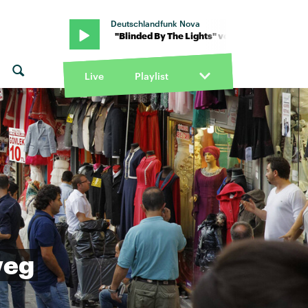
Deutschlandfunk Nova
e Streets · "Blinded By The Lights" von The Streets · "Blinded By The
Live
Playlist
eg