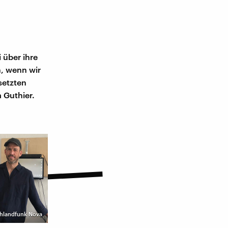
 über ihre
n, wenn wir
setzten
 Guthier.
chlandfunk Nova