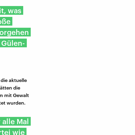
it, was
roße
Vorgehen
 Gülen-
die aktuelle
ätten die
m mit Gewalt
tet wurden.
 alle Mal
tei wie