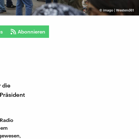
©
imago | Westend61
ts
Abonnieren
 die
 Präsident
DRadio
 dem
 gewesen,