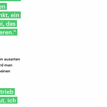
en
kt, ein
i, das
eren."
en ausarten
ird man
keinen
trieb
t, ich