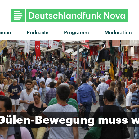
"Blinded By The Lights" von Th
emen
Podcasts
Programm
Moderation
Gülen-Bewegung
muss
w