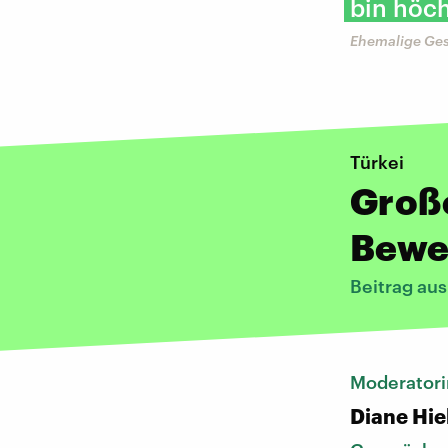
bin höch
Ehemalige Ges
Türkei
Große
Bewe
Beitrag au
Moderatori
Diane Hie