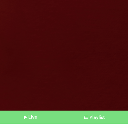
Live
Playlist
©
IMAGO / Depositphotos