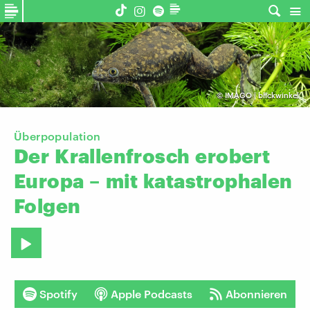
©
IMAGO | blickwinkel
Überpopulation
Der
Krallenfrosch
erobert
Europa
–
mit
katastrophalen
Folgen
Spotify
Apple Podcasts
Abonnieren