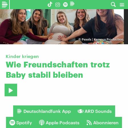
©
Pexels | Kampus Production
Kinder kriegen
Wie
Freundschaften
trotz
Baby
stabil
bleiben
Deutschlandfunk App
ARD Sounds
Spotify
Apple Podcasts
Abonnieren