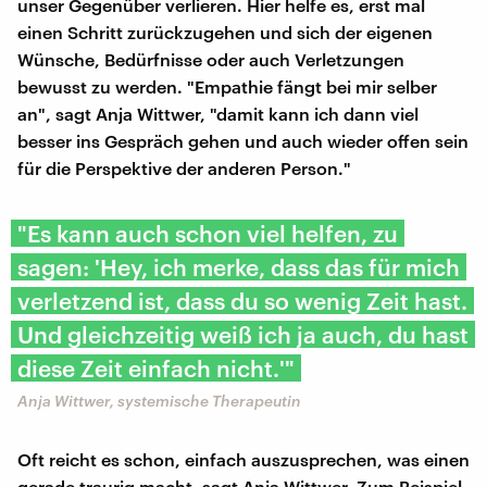
unser Gegenüber verlieren. Hier helfe es, erst mal
einen Schritt zurückzugehen und sich der eigenen
Wünsche, Bedürfnisse oder auch Verletzungen
bewusst zu werden. "Empathie fängt bei mir selber
an", sagt Anja Wittwer, "damit kann ich dann viel
besser ins Gespräch gehen und auch wieder offen sein
für die Perspektive der anderen Person."
"Es kann auch schon viel helfen, zu
sagen: 'Hey, ich merke, dass das für mich
verletzend ist, dass du so wenig Zeit hast.
Und gleichzeitig weiß ich ja auch, du hast
diese Zeit einfach nicht.'"
Anja Wittwer, systemische Therapeutin
Oft reicht es schon, einfach auszusprechen, was einen
gerade traurig macht, sagt Anja Wittwer. Zum Beispiel,