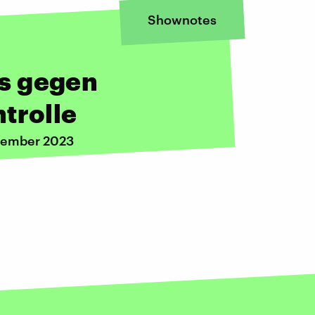
Shownotes
s gegen
trolle
ovember 2023