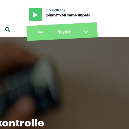
Soundtrack
me Impala · "Elephant" von Tame Impala · "Elephant" von Tame Imp
Live
Playlist
ontrolle