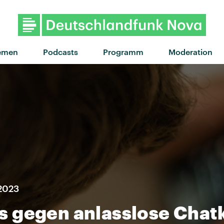
"Elephant" von Ta
emen
Podcasts
Programm
Moderation
 2023
 gegen anlasslose Chatk