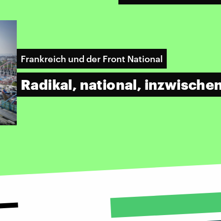
Frankreich und der Front National
Radikal, national, inzwische