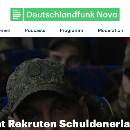
"The love you're giv
emen
Podcasts
Programm
Moderation
ht Rekruten Schuldenerl