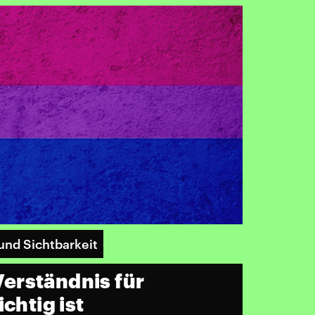
und Sichtbarkeit
erständnis für
chtig ist