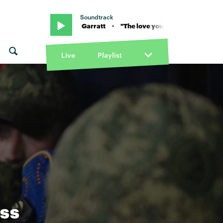
Soundtrack
en" von Jack Garratt · "The love you're given" von Jack Garratt · "Th
Live
Playlist
ass