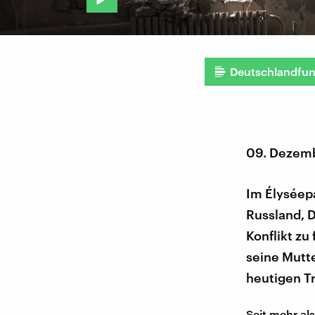
Deutschlandfu
09. Dezem
Im Élyséepa
Russland, 
Konflikt zu 
seine Mutte
heutigen Tr
Seit mehr al