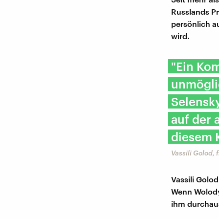
Russlands Pr
persönlich a
wird.
"Ein Kom
unmöglic
Selensky
auf der 
diesem K
Vassili Golod, 
Vassili Golo
Wenn Wolodym
ihm durchaus