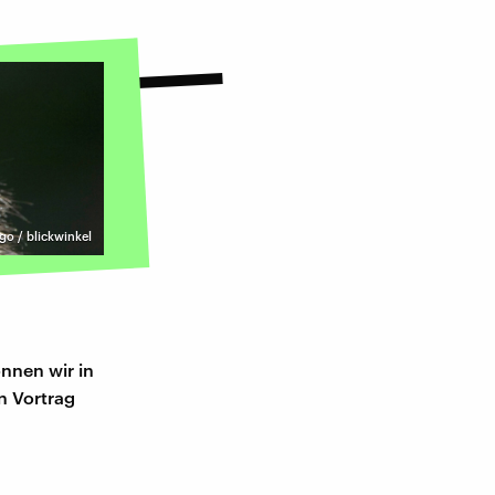
go / blickwinkel
önnen wir in
n Vortrag