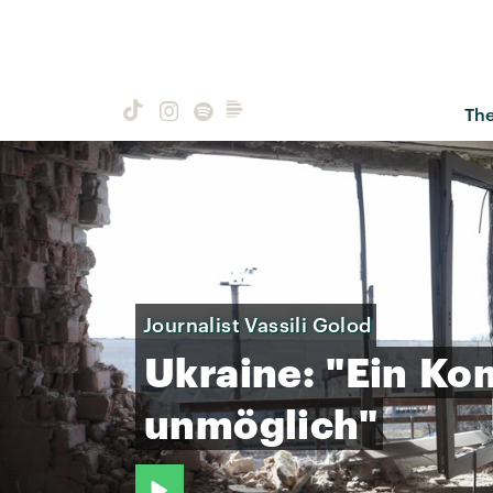
Th
Journalist Vassili Golod
Ukraine:
"Ein
Ko
unmöglich"