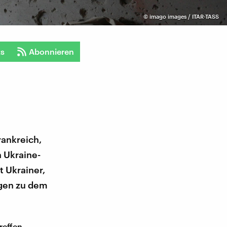
©
imago images / ITAR-TASS
ts
Abonnieren
rankreich,
 Ukraine-
st Ukrainer,
ngen zu dem
reffen