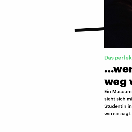
Das perfe
…wenn
weg 
Ein Museums
sieht sich m
Studentin in
wie sie sagt