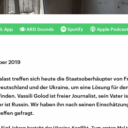
nk App
ARD Sounds
Spotify
Apple Podcas
ber 2019
last treffen sich heute die Staatsoberhäupter von F
Deutschland und der Ukraine, um eine Lösung für den
finden. Vassili Golod ist freier Journalist, sein Vater i
r ist Russin. Wir haben ihn nach seinen Einschätzu
effen gefragt.
s fünf Jahren besteht der Ukraine-Konflikt. Zum ersten Mal t