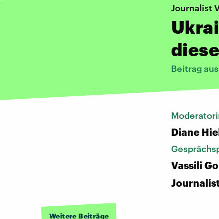
Journalist 
Ukrai
dies
Beitrag au
Moderatori
Diane Hie
Gesprächsp
Vassili Go
Journalis
Weitere Beiträge