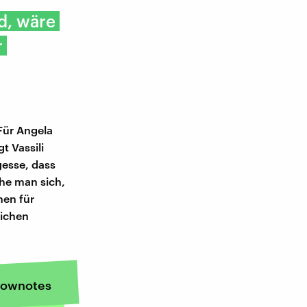
d, wäre
r
 Für Angela
 Vassili
gesse, dass
che man sich,
hen für
lichen
ownotes