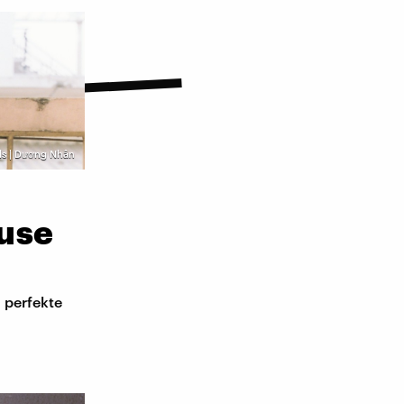
ls | Dương Nhân
use
 perfekte