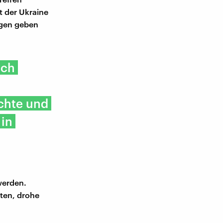
t der Ukraine
ungen geben
ich
chte und
 in
werden.
ten, drohe