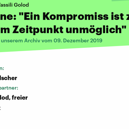
Vassili Golod
ne: "Ein Kompromiss ist 
em Zeitpunkt unmöglich"
s unserem Archiv vom 09. Dezember 2019
n:
lscher
artner:
lod, freier
t