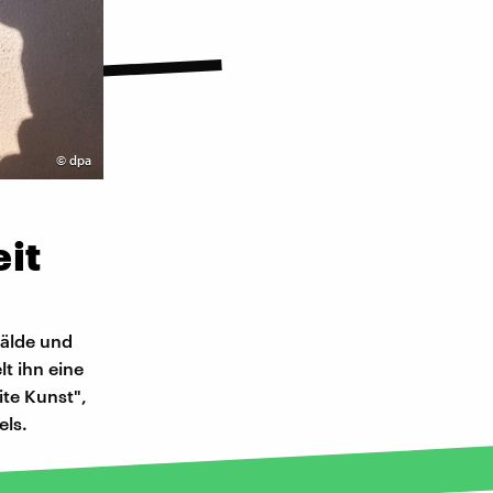
©
dpa
eit
mälde und
lt ihn eine
ite Kunst",
els.