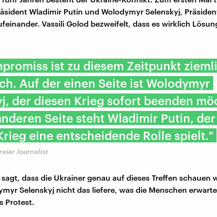
äsident Wladimir Putin und Wolodymyr Selenskyj, Präsiden
ufeinander. Vassili Golod bezweifelt, dass es wirklich Lös
promiss ist zu diesem Zeitpunkt zieml
h. Auf der einen Seite ist Wolodymyr
j, der diesen Krieg sofort beenden mö
anderen Seite steht Wladimir Putin, der
rieg eine entscheidende Rolle spielt."
freier Journalist
d sagt, dass die Ukrainer genau auf dieses Treffen schauen 
yr Selenskyj nicht das liefere, was die Menschen erwarte
 Protest.