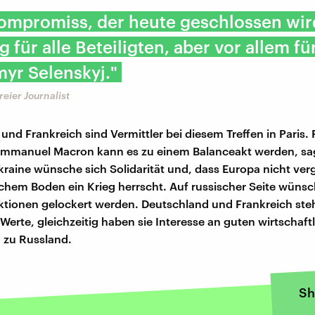
Kompromiss, der heute geschlossen wir
g für alle Beteiligten, aber vor allem fü
yr Selenskyj."
freier Journalist
und Frankreich sind Vermittler bei diesem Treffen in Paris.
mmanuel Macron kann es zu einem Balanceakt werden, sagt
kraine wünsche sich Solidarität und, dass Europa nicht ver
chem Boden ein Krieg herrscht. Auf russischer Seite wüns
ktionen gelockert werden. Deutschland und Frankreich ste
Werte, gleichzeitig haben sie Interesse an guten wirtschaft
 zu Russland.
Sh