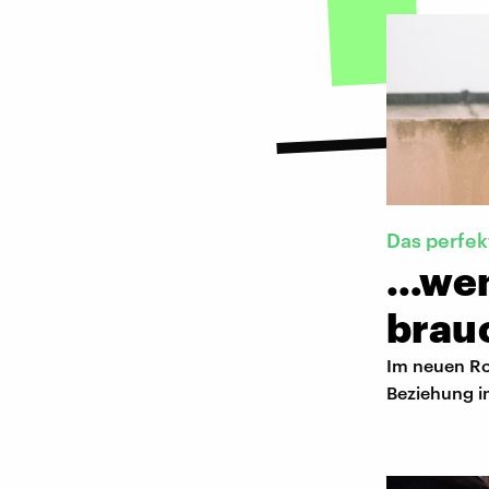
Das perfek
…wen
brau
Im neuen Rom
Beziehung in 