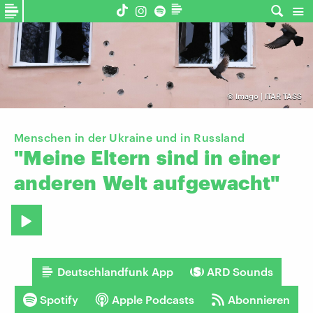
©
Imago | ITAR TASS
Menschen in der Ukraine und in Russland
"Meine
Eltern
sind
in
einer
anderen
Welt
aufgewacht"
Deutschlandfunk App
ARD Sounds
Spotify
Apple Podcasts
Abonnieren