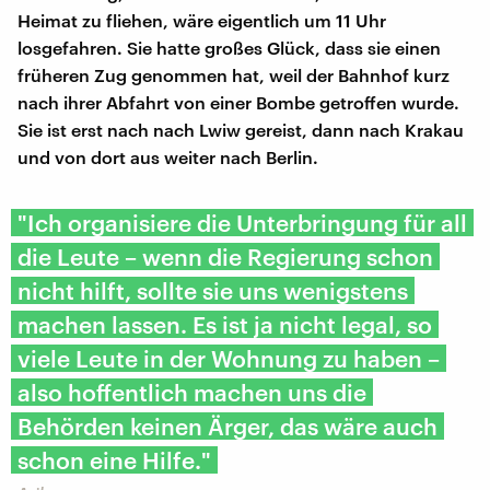
Heimat zu fliehen, wäre eigentlich um 11 Uhr
losgefahren. Sie hatte großes Glück, dass sie einen
früheren Zug genommen hat, weil der Bahnhof kurz
nach ihrer Abfahrt von einer Bombe getroffen wurde.
Sie ist erst nach nach Lwiw gereist, dann nach Krakau
und von dort aus weiter nach Berlin.
"Ich organisiere die Unterbringung für all
die Leute – wenn die Regierung schon
nicht hilft, sollte sie uns wenigstens
machen lassen. Es ist ja nicht legal, so
viele Leute in der Wohnung zu haben –
also hoffentlich machen uns die
Behörden keinen Ärger, das wäre auch
schon eine Hilfe."