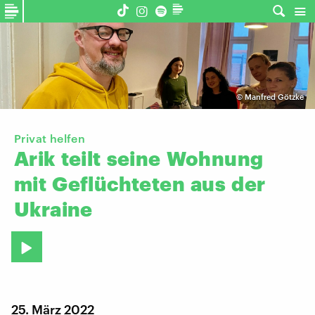
©
Manfred Götzke
Privat helfen
Arik
teilt
seine
Wohnung
mit
Geflüchteten
aus
der
Ukraine
25. März 2022