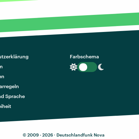
tzerklärung
Farbschema
m
en
rregeln
nd Sprache
eiheit
© 2009 - 2026 ·
Deutschlandfunk Nova