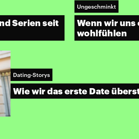
Ungeschminkt
Wenn wir uns
nd Serien seit
wohlfühlen
Dating-Storys
Wie wir das erste Date über