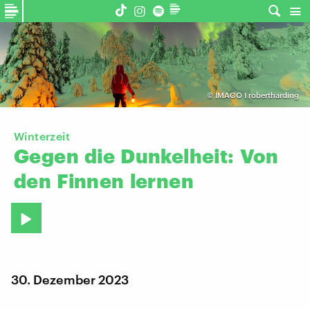
©
IMAGO I robertharding
Winterzeit
Gegen
die
Dunkelheit:
Von
den
Finnen
lernen
30. Dezember 2023