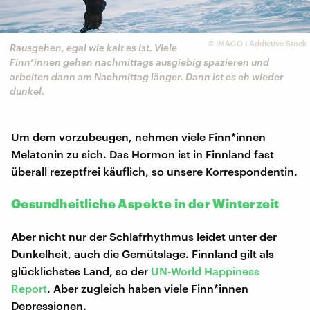
©
IMAGO I Addictive Stock
Rausgehen, egal wie kalt es ist. Viele
Finn*innen gehen nachmittags ausgiebig spazieren und
arbeiten dann am Nachmittag länger. Dann ist es eh wieder
dunkel.
Um dem vorzubeugen, nehmen viele Finn*innen
Melatonin zu sich. Das Hormon ist in Finnland fast
überall rezeptfrei käuflich, so unsere Korrespondentin.
Gesundheitliche Aspekte in der Winterzeit
Aber nicht nur der Schlafrhythmus leidet unter der
Dunkelheit, auch die Gemütslage. Finnland gilt als
glücklichstes Land, so der
UN-World Happiness
Report
. Aber zugleich haben viele Finn*innen
Depressionen.