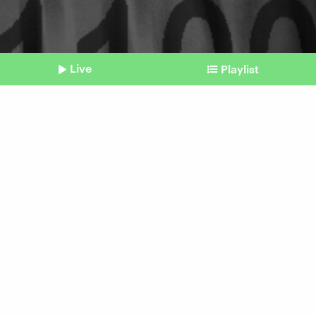
Live
Playlist
©
IMAGO / Ralph Peters
Shownotes
Umstrittene US-Software
Innenminister Dobrindt will
bundesweiten Palantir-
Einsatz prüfen
Beitrag aus unserem Archiv vom 31. Juli 2025