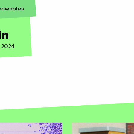
hownotes
in
i 2024