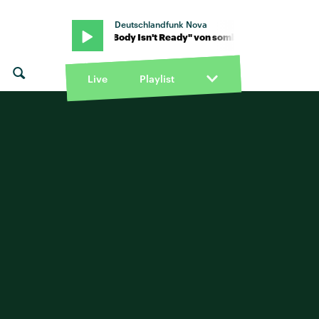
Deutschlandfunk Nova
von sombr · "My Body Isn't Ready" von sombr · "My Body Isn't Read
Live
Playlist