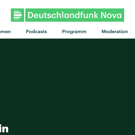
"My Body Isn't Ready" 
emen
Podcasts
Programm
Moderation
in