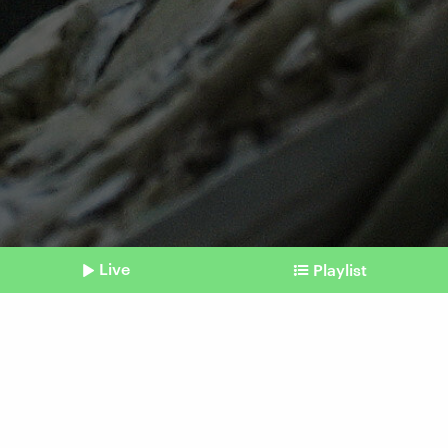
Live
Playlist
©
picture alliance / CTK | Jaroslav Ozana
Shownotes