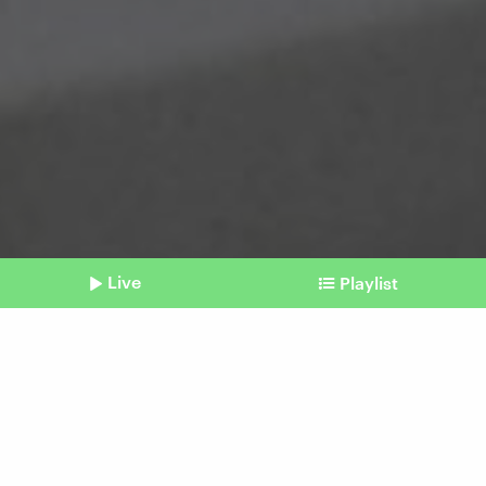
Live
Playlist
©
Imago | NurPhoto (Symbolbild)
Shownotes