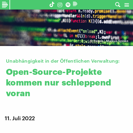
©
Pexels | Markus Spiske
Unabhängigkeit in der Öffentlichen Verwaltung:
Open-Source-Projekte
kommen
nur
schleppend
voran
11. Juli 2022