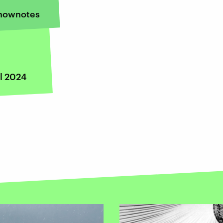
hownotes
il 2024