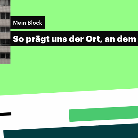
Mein Block
So prägt uns der Ort, an de