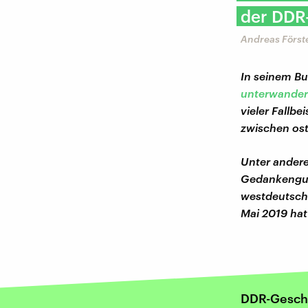
der DDR
Andreas Förste
In seinem Bu
unterwander
vieler Fall
zwischen os
Unter andere
Gedankengut 
westdeutsche
Mai 2019 hat
DDR-Gesch