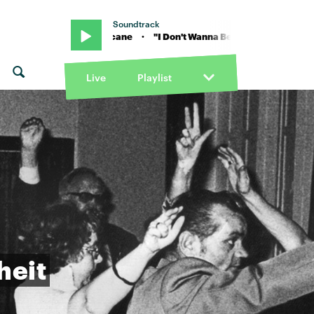
Soundtrack
 von Ray Novacane · "I Don't Wanna Be Like This" von Ray Novacane 
Live
Playlist
heit