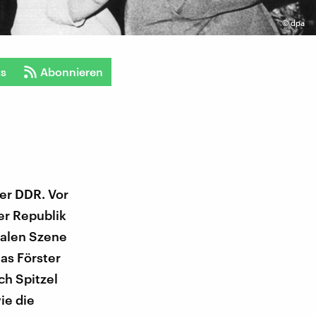
©
dpa
ts
Abonnieren
der DDR. Vor
er Republik
kalen Szene
as Förster
ch Spitzel
ie die