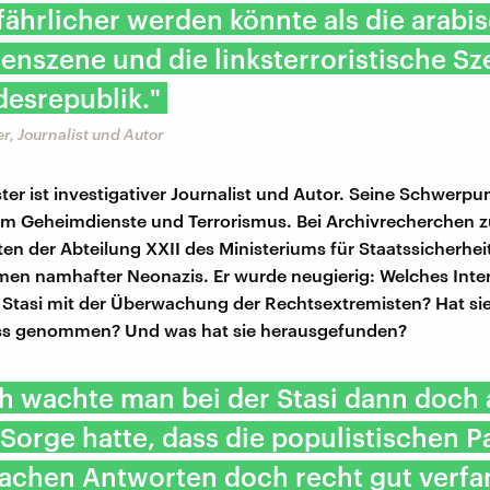
ährlicher werden könnte als die arabi
tenszene und die linksterroristische Sz
esrepublik."
r, Journalist und Autor
ter ist investigativer Journalist und Autor. Seine Schwerpu
m Geheimdienste und Terrorismus. Bei Archivrecherchen zu
kten der Abteilung XXII des Ministeriums für Staatssicherhei
en namhafter Neonazis. Er wurde neugierig: Welches Inte
e Stasi mit der Überwachung der Rechtsextremisten? Hat si
luss genommen? Und was hat sie herausgefunden?
ch wachte man bei der Stasi dann doch 
Sorge hatte, dass die populistischen P
fachen Antworten doch recht gut verfa