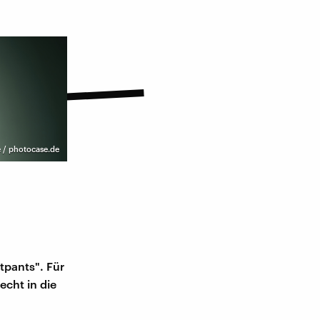
 / photocase.de
tpants". Für
echt in die