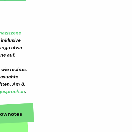
onaziszene
inklusive
änge etwa
ne auf.
 wie rechtes
gesuchte
hten. Am 8.
gesprochen
.
ownotes