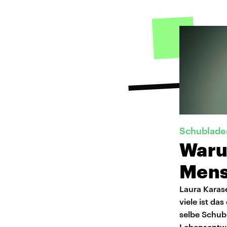
Schublad
Waru
Mens
Laura Karas
viele ist da
selbe Schubl
Lebensentwü