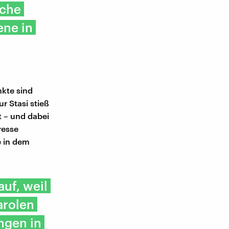
sche
ene in
nkte sind
r Stasi stieß
t – und dabei
resse
e in dem
auf, weil
arolen
ngen in