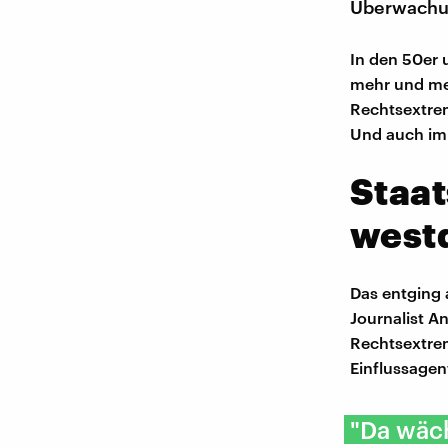
Überwachung
In den 50er 
mehr und meh
Rechtsextre
Und auch im 
Staat
west
Das entging a
Journalist An
Rechtsextre
Einflussagen
"Da wäch