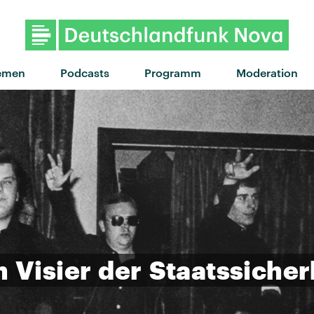
"I Don't Wanna Be Like This"
emen
Podcasts
Programm
Moderation
m
Visier
der
Staatssicher