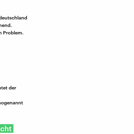
tdeutschland
hmend.
m Problem.
htet der
 sogenannt
icht