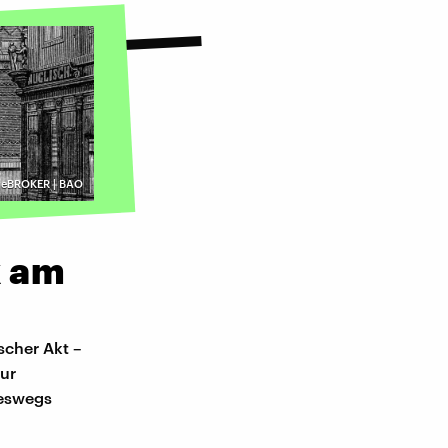
mageBROKER | BAO
k am
scher Akt –
zur
neswegs