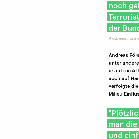
noch gef
Terroris
der Bund
Andreas Förste
Andreas Förs
unter andere
er auf die A
auch auf Nam
verfolgte di
Milieu Einf
"Plötzli
man die 
und ein