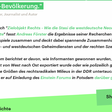
-Bevölkerung."
r, Journalist und Autor
ch "
Zielobjekt Rechts - Wie die Stasi die westdeutsche Ne
te
" fasst
Andreas Förster
die Ergebnisse seiner Recherchen 
beispiele zusammen und deckt dabei spannende Zusammenh
t- und westdeutschen Geheimdiensten und der rechten Sze
m berichtet er davon, wie Informanten gewonnen wurden,
von West nach Ost exportiert wurde oder wie polizeilich 
 Größen des rechtsradikalen Milieus in der DDR untertauc
 er auf Einladung des
Einstein Forums
in Potsdam
darüber 
Sh
ichte