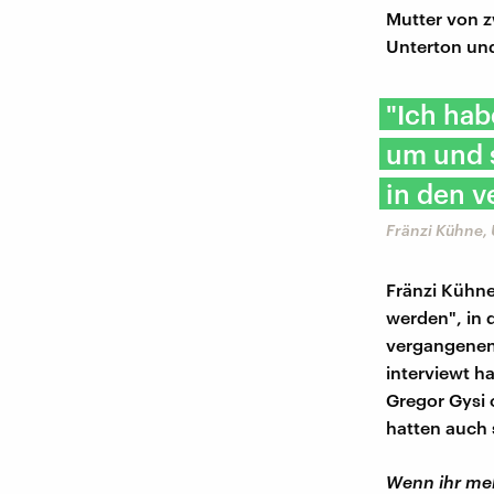
Mutter von z
Unterton und
"Ich hab
um und s
in den v
Fränzi Kühne, 
Fränzi Kühne
werden", in 
vergangenen 
interviewt h
Gregor Gysi 
hatten auch 
Wenn ihr meh