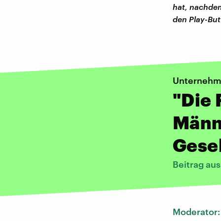
hat, nachdem 
den Play-But
Unternehme
"Die 
Männe
Gesel
Beitrag au
Moderator