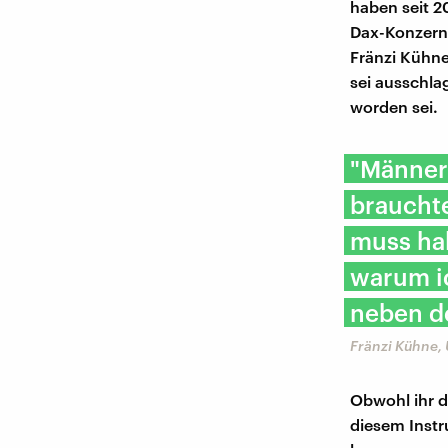
haben seit 2
Dax-Konzerne
Fränzi Kühne
sei ausschla
worden sei.
"Männer
braucht
muss halt
warum i
neben de
Fränzi Kühne, 
Obwohl ihr d
diesem Instr