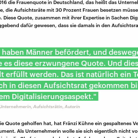
016 die Frauenquote in Deutschland, das heißt das Untern
, die Aufsichtsräte mit 30 Prozent Frauen besetzen müssen
. Diese Quote, zusammen mit ihrer Expertise in Sachen Digi
ggebend dafür gewesen, dass sie damals in den Aufsichtsr
 haben Männer befördert, und desweg
e es diese erzwungene Quote. Und die
 erfüllt werden. Das ist natürlich ein Te
ch in diesen Aufsichtsrat gekommen bi
m Digitalisierungsaspekt."
Unternehmerin, Aufsichtsrätin, Autorin
ie Quote geholfen hat, hat Fränzi Kühne ein gespaltenes Ve
ument. Als Unternehmerin wolle sie sich eigentlich nicht v