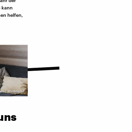
Jahr der
e kann
hen helfen,
ges / Westend61
uns