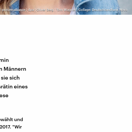
©
picture alliance | dpa | Oliver Berg | Tom Wagner | Collage: Deutschlandfunk Nova
rmin
en Männern
sie sich
rätin eines
iese
ewählt und
2017. "Wir