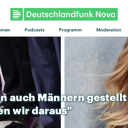
emen
Podcasts
Programm
Moderation
en
auch
Männern
gestellt
en
wir
daraus"