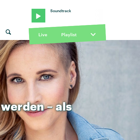
Soundtrack
Live
Playlist
werden
–
als