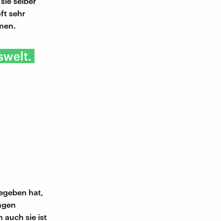
sie selber
ft sehr
men.
swelt.
egeben hat,
ungen
 auch sie ist