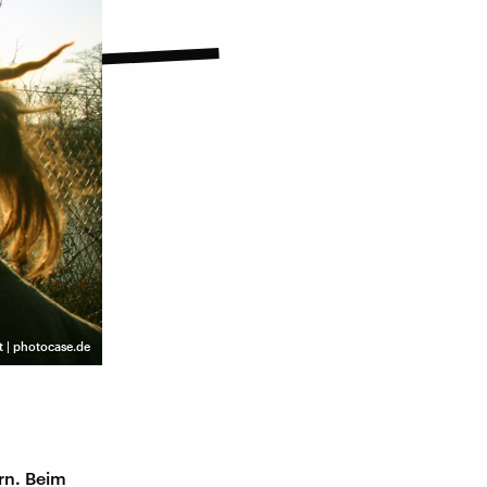
t | photocase.de
ern. Beim