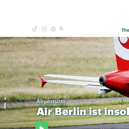
Th
Abgestürzt
Air
Berlin
ist
inso