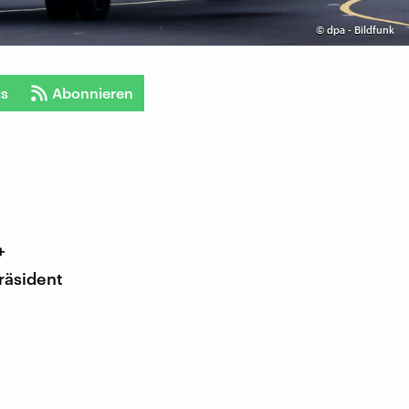
©
dpa - Bildfunk
ts
Abonnieren
+
räsident