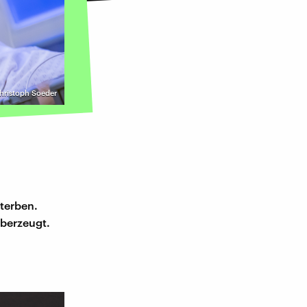
Christoph Soeder
n
terben.
überzeugt.