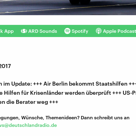
nk App
ARD Sounds
Spotify
Apple Podcas
 2017
 im Update: +++ Air Berlin bekommt Staatshilfen ++
e Hilfen für Krisenländer werden überprüft +++ US-P
en die Berater weg +++
regungen, Wünsche, Themenideen? Dann schreibt uns an
s@deutschlandradio.de