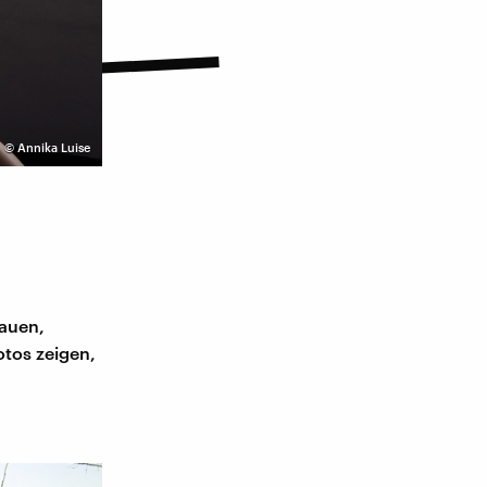
©
Annika Luise
rauen,
otos zeigen,