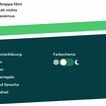
ltreppe filmt
 eh nichts
Sexismus.
tzerklärung
Farbschema
m
en
rregeln
nd Sprache
eiheit