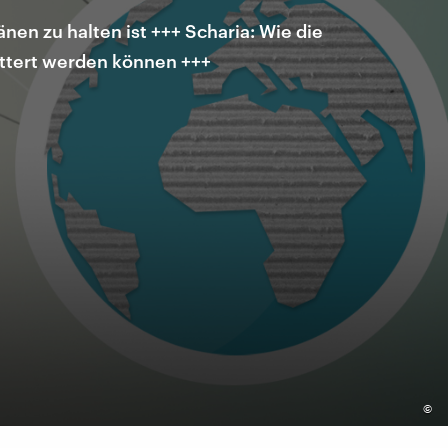
en zu halten ist +++ Scharia: Wie die
üttert werden können +++
©