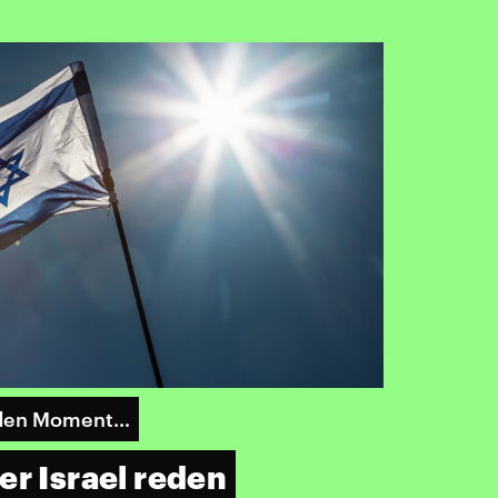
r den Moment…
er Israel reden