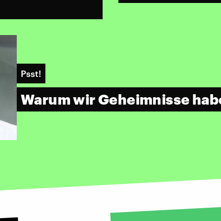
Psst!
Warum wir Geheimnisse hab