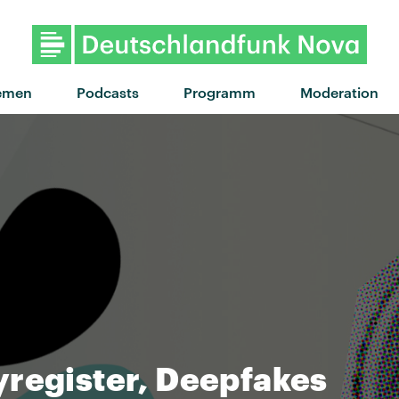
emen
Podcasts
Programm
Moderation
1
yregister, Deepfakes