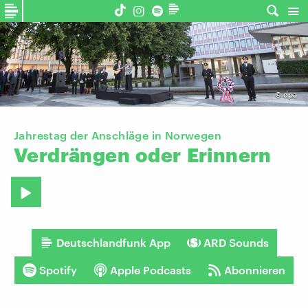
©
dpa
Jahrestag der Anschläge in Norwegen
Verdrängen
oder
Erinnern
Deutschlandfunk App
ARD Sounds
Spotify
Apple Podcasts
Abonnieren