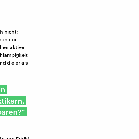
h nicht:
men der
chen aktiver
chlampigkeit
d die er als
en
tikern,
baren?“
e und Ethik"