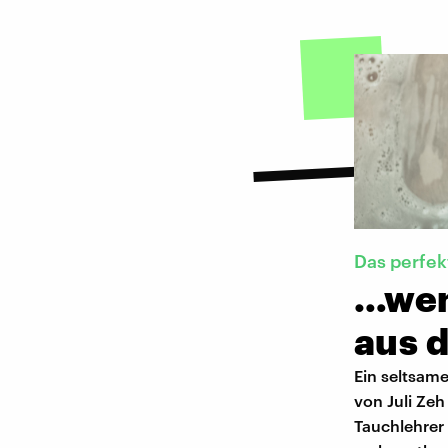
Das perfek
…wen
aus 
Ein seltsame
von Juli Ze
Tauchlehrer 