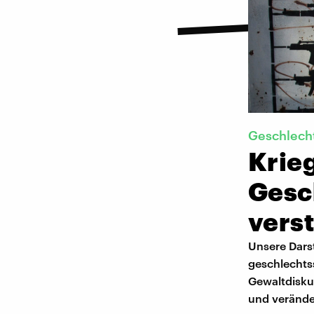
Geschlech
Krieg
Gesc
vers
Unsere Dars
geschlechtss
Gewaltdisku
und verände