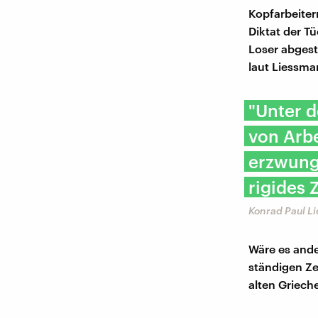
Kopfarbeiter
Diktat der Tü
Loser abgest
laut Liessma
"Unter d
von Arbe
erzwung
rigides
Konrad Paul L
Wäre es ande
ständigen Ze
alten Griech