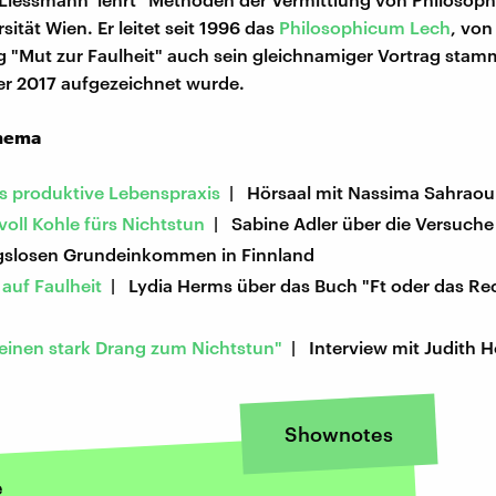
sität Wien. Er leitet seit 1996 das
Philosophicum Lech
, von
 "Mut zur Faulheit" auch sein gleichnamiger Vortrag stam
er 2017 aufgezeichnet wurde.
hema
ls produktive Lebenspraxis
| Hörsaal mit Nassima Sahraou
oll Kohle fürs Nichtstun
| Sabine Adler über die Versuch
slosen Grundeinkommen in Finnland
auf Faulheit
| Lydia Herms über das Buch "Ft oder das Re
 einen stark Drang zum Nichtstun"
| Interview mit Judith H
Shownotes
e