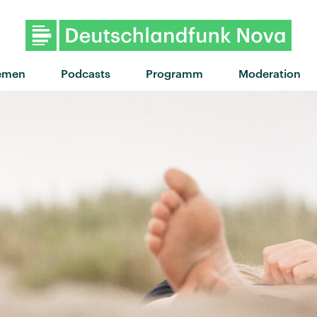
"The Way You Move" von OutKa
emen
Podcasts
Programm
Moderation