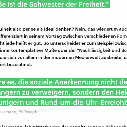
e ist die Schwester der Freiheit.“
aulheit also per se als Ideal denken? Nein, das wiederum auc
fferenziert in seinem Vortrag zwischen verschiedenen For
cht jede heißt er gut. So unterscheidet er zum Beispiel zwis
Sinne kontemplativer Muße oder der "Nachlässigkeit und S
die sich vor allem in der modernen Medienwelt ausbreite, un
ert bezeichnet.
e es, die soziale Anerkennung nicht d
ngern zu verweigern, sondern den Hek
unigern und Rund-um-die-Uhr-Erreich
iessmann, Philosoph
Liessmann lehrt "Methoden der Vermittlung von Philosophi