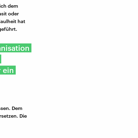
sich dem
asit oder
aulheit hat
 geführt.
nisation
 ein
üssen. Dem
rsetzen. Die
.