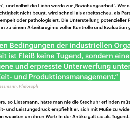
n‘, und selbst die Liebe werde zur ‚Beziehungsarbeit‘. Wer 
chtigkeit nicht beugt, wird schnell als arbeitsscheu, als Par
empelt oder pathologisiert. Die Unterstellung potenzieller F
nn zu einem Arbeitsregime voller Kontrolle und Evaluation
en Bedingungen der industriellen Orga
it ist Fleiß keine Tugend, sondern eine
ene und erpresste Unterwerfung unter
 Zeit- und Produktionsmanagement.“
iessmann, Philosoph
rs, so Liessmann, hätte man nie die Stechuhr erfinden m
it- und Leistungsdruck empfiehlt er, sich mit Muße zu wide
en wussten um ihren Wert: In der Antike galt sie als Tugend