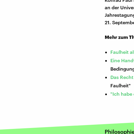
an der Univer
Jahrestagung
21. Septemb
Mehr zum T
Faulheit a
Eine Handv
Bedingung
Das Recht 
Faulheit"
"Ich habe
Philosophi