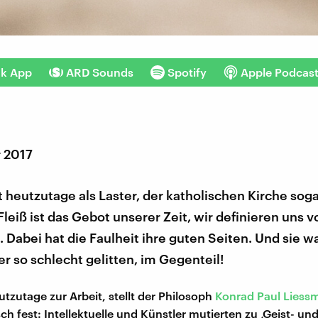
nk App
ARD Sounds
Spotify
Apple Podcas
r 2017
lt heutzutage als Laster, der katholischen Kirche soga
leiß ist das Gebot unserer Zeit, wir definieren uns v
. Dabei hat die Faulheit ihre guten Seiten. Und sie w
 so schlecht gelitten, im Gegenteil!
utzutage zur Arbeit, stellt der Philosoph
Konrad Paul Liess
sch fest: Intellektuelle und Künstler mutierten zu ‚Geist- un