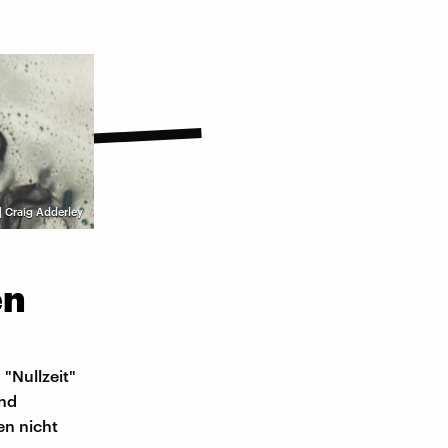
| Craig Adderley
en
 "Nullzeit"
und
en nicht