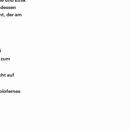
 dessen
mt, der am
i
e zum
cht auf
olofernes