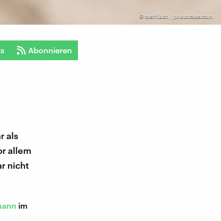
©
steffflach | photocase.com
ts
Abonnieren
r als
or allem
ar nicht
mann
im
d