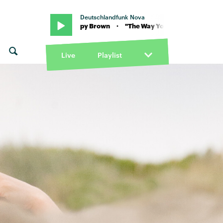
Deutschlandfunk Nova
st feat. Sleepy Brown · "The Way You Move" von OutKast feat. Slee
Live
Playlist