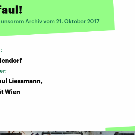
faul!
s unserem Archiv vom 21. Oktober 2017
n:
lendorf
er:
ul Liessmann,
ät Wien