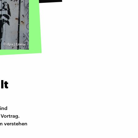
©
dpa | Emess
lt
ind
 Vortrag.
am verstehen