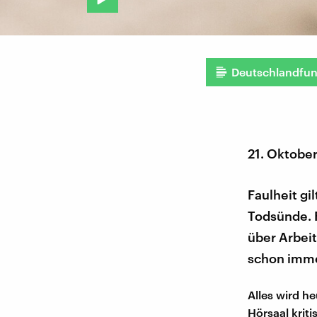
Deutschlandfu
21. Oktobe
Faulheit gi
Todsünde. F
über Arbeit
schon immer
Alles wird he
Hörsaal kriti