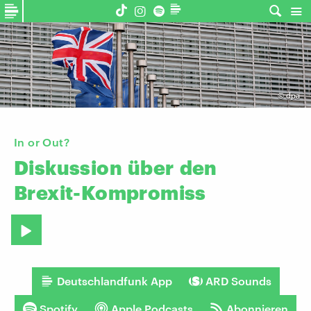
©
dpa
In or Out?
Diskussion
über
den
Brexit-Kompromiss
Deutschlandfunk App
ARD Sounds
Spotify
Apple Podcasts
Abonnieren