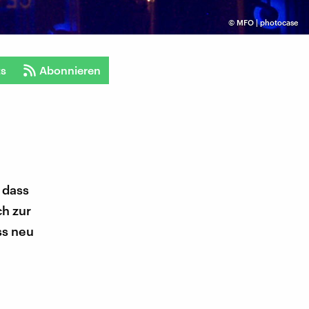
©
MFO | photocase
ts
Abonnieren
 dass
ch zur
ss neu