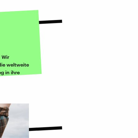
 Wir
ie weltweite
g in ihre