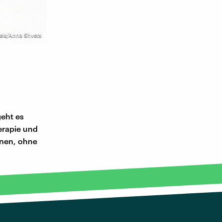
els/Anna Shvets
geht es
erapie und
nnen, ohne