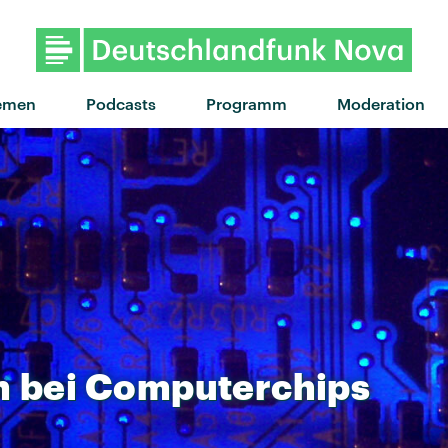
"car crash" von Kids Wi
emen
Podcasts
Programm
Moderation
n
bei
Computerchips