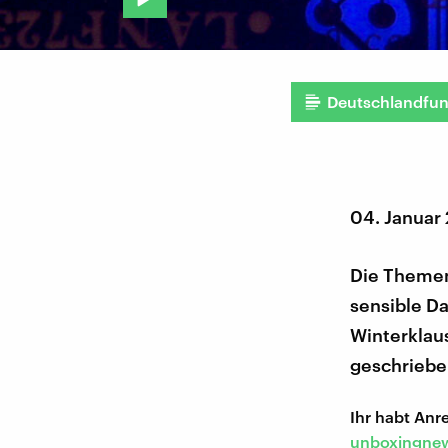
Deutschlandfu
04. Januar
Die Themen
sensible Da
Winterklau
geschriebe
Ihr habt An
unboxingnew