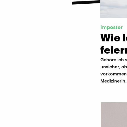
Imposter
Wie l
feier
Gehöre ich w
unsicher, ob
vorkommen, d
Medizinerin.