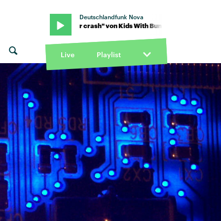
Deutschlandfunk Nova
th Buns · "car crash" von Kids With Buns · "car crash" von Kids Wi
Live
Playlist