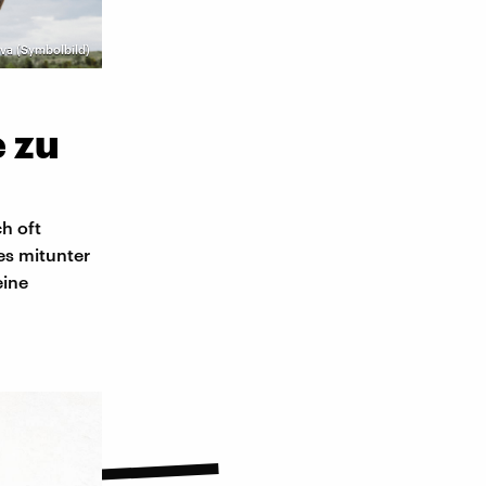
va (Symbolbild)
e zu
ch oft
es mitunter
eine