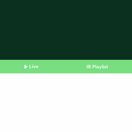
Live
Playlist
Shownotes
Podcast vom 08.11.2018