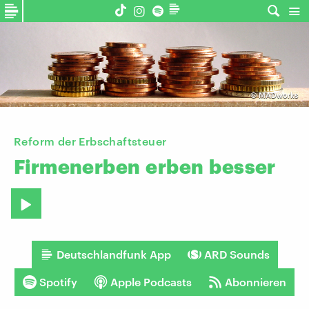
©
MADworks
Reform der Erbschaftsteuer
Firmenerben
erben
besser
Deutschlandfunk App
ARD Sounds
Spotify
Apple Podcasts
Abonnieren