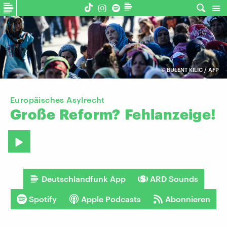
©
BULENT KILIC / AFP
Europäisches Asylrecht
Große
Reform?
Fehlanzeige!
Deutschlandfunk App
ARD Sounds
Spotify
Apple Podcasts
Abonnieren