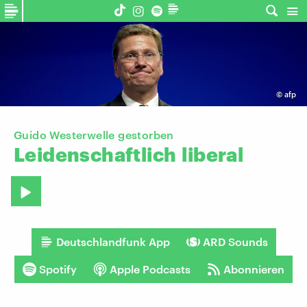
©
afp
Guido Westerwelle gestorben
Leidenschaftlich
liberal
Deutschlandfunk App
ARD Sounds
Spotify
Apple Podcasts
Abonnieren