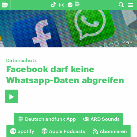
©
dpa
Datenschutz
Facebook
darf
keine
Whatsapp-Daten
abgreifen
Deutschlandfunk App
ARD Sounds
Spotify
Apple Podcasts
Abonnieren