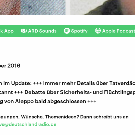
nk App
ARD Sounds
Spotify
Apple Podcas
er 2016
 im Update: +++ Immer mehr Details über Tatverdä
nnt +++ Debatte über Sicherheits- und Flüchtlingsp
g von Aleppo bald abgeschlossen +++
regungen, Wünsche, Themenideen? Dann schreibt uns an
s@deutschlandradio.de