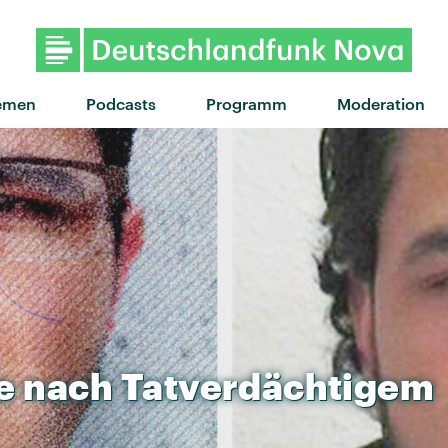
"Happy now" von Lykke L
emen
Podcasts
Programm
Moderation
e
nach
Tatverdächtigem