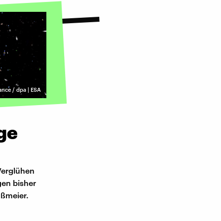
iance / dpa | ESA
ige
 Verglühen
en bisher
aßmeier.