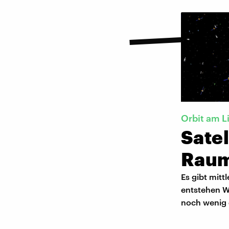
Orbit am L
Satel
Raum
Es gibt mitt
entstehen W
noch wenig e