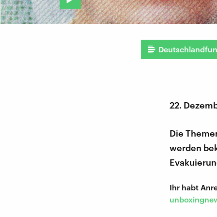
Deutschlandfu
22. Dezemb
Die Themen
werden beka
Evakuierun
Ihr habt An
unboxingnew