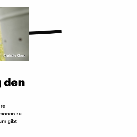
 | Christin Klose
g den
hre
rsonen zu
lum gibt