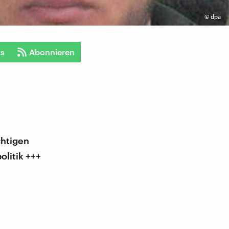
©
dpa
ts
Abonnieren
chtigen
olitik +++