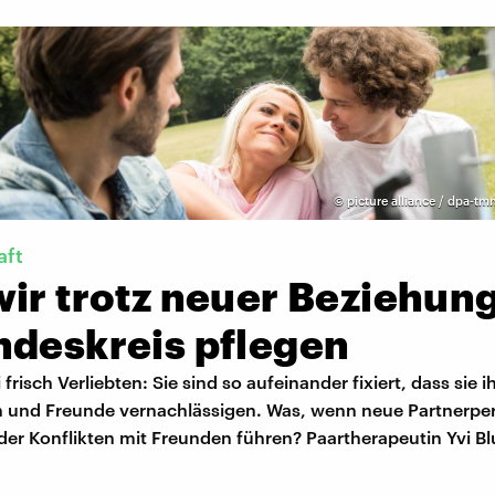
©
picture alliance / dpa-tmn
aft
wir trotz neuer Beziehun
ndeskreis pflegen
 frisch Verliebten: Sie sind so aufeinander fixiert, dass sie i
 und Freunde vernachlässigen. Was, wenn neue Partnerpe
der Konflikten mit Freunden führen? Paartherapeutin Yvi B