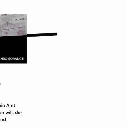
 / CHROMORANGE
-
 ein Amt
n will, der
und