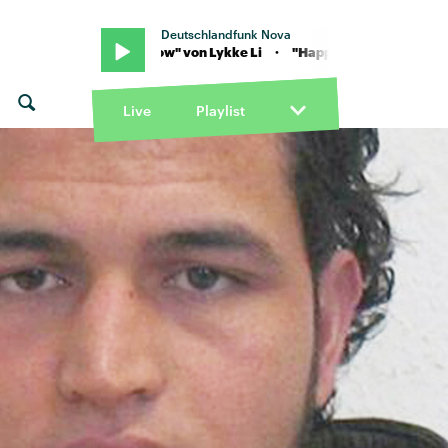
Deutschlandfunk Nova
i · "Happy now" von Lykke Li · "Happy now" von Lykke Li
Live
Playlist