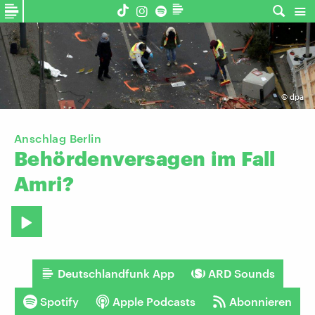
©
dpa
Anschlag Berlin
Behördenversagen
im
Fall
Amri?
Deutschlandfunk App
ARD Sounds
Spotify
Apple Podcasts
Abonnieren