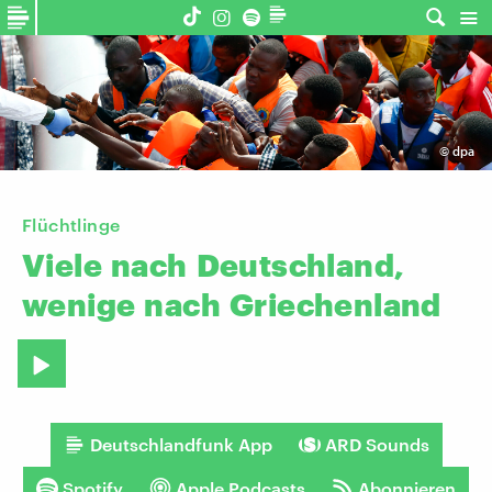
©
dpa
Flüchtlinge
Viele
nach
Deutschland,
wenige
nach
Griechenland
Deutschlandfunk App
ARD Sounds
Spotify
Apple Podcasts
Abonnieren